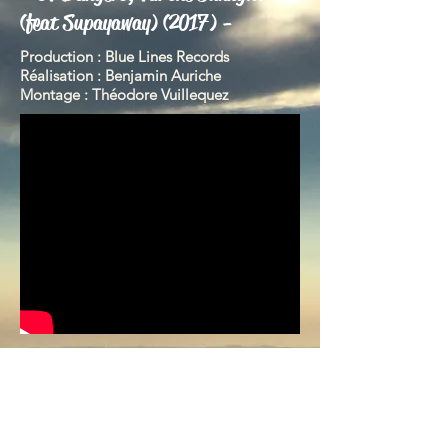
(feat Supayaway)
(2017) -
Production : Blue Lines Records
Réalisation : Benjamin Auriche
Montage : Théodore Vuillequez
- La Ligne Greenwich (2016
) -
Projet étudiant ISCPA
Montage : Théodore Vuillequez