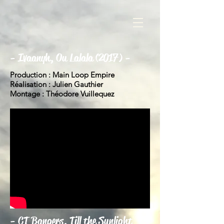
- Ivaanyh, Ou Lalala
(2017) -
Production : Main Loop Empire
Réalisation : Julien Gauthier
Montage : Théodore Vuillequez
- CT Bangers, Till the Sunlight