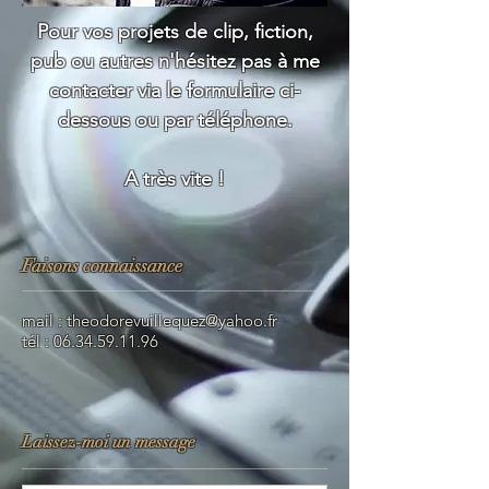
Pour vos projets de clip, fiction,
pub ou autres n'hésitez pas à me
contacter via le formulaire ci-
dessous ou par téléphone.
A très vite !
Faisons connaissance
mail :
theodorevuillequez@yahoo.fr
tél :
06.34.59.11.96
Laissez-moi un message